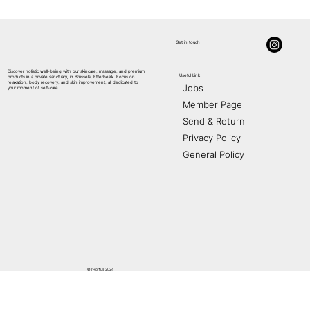
Get in touch
Discover holistic well-being with our skincare, massage, and premium
Useful Link
products in a private sanctuary, in Brussels, Etterbeek. Focus on
AE
S
THETIC
relaxation, body recovery, and skin improvement, all dedicated to
Jobs
your moment of self-care.
Member Page
Send & Return
Privacy Policy
General Policy
© l'Hortus 2024