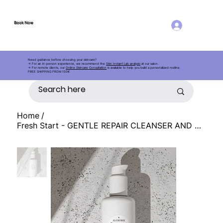
Book Now
Log in
Book Now
AE
S
THETIC
Need guidance before choosing your skincare?
→ For an in-person experience, we recommend the
Skin Instant Lab analysis
at our salon.
→ For remote clients, our
Online Skincare Consultation
is available to help you build a personalized routine.
FREE SHIPPING FROM 150€
Home
/
Fresh Start - GENTLE REPAIR CLEANSER AND MAKE-UP REMOVER