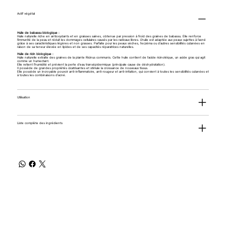
Actif végétal
Huile de babassu biologique :
Huile naturelle riche en antioxydants et en graisses saines, obtenue par pression à froid des graines de babassu. Elle renforce
l'immunité de la peau et réduit les dommages cellulaires causés par les radicaux libres. L'huile est adaptée aux peaux sujettes à l'acné
grâce à ses caractéristiques légères et non grasses. Parfaite pour les peaux sèches, l'eczéma ou d'autres sensibilités cutanées en
raison de sa teneur élevée en lipides et de ses capacités réparatrices naturelles.
Huile de ricin biologique :
Huile naturelle extraite des graines de la plante Ricinus communis. Cette huile contient de l'acide ricinoléique, un acide gras qui agit
comme un humectant.
Elle retient l'humidité et prévient la perte d'eau transépidermique (principale cause de déshydratation).
Il possède de grandes propriétés cicatrisantes et stimule la croissance de nouveaux tissus.
Elle possède un incroyable pouvoir anti-inflammatoire, anti-rougeur et anti-irritation, qui convient à toutes les sensibilités cutanées et
à toutes les combinaisons d'acné.
Utilisation
Liste complète des ingrédients