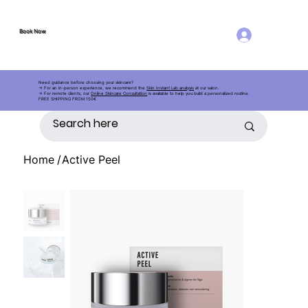
Book Now
Log in
Book Now
AE
S
THETIC
Need guidance before choosing your skincare?
→ For an in-person experience, we recommend the
Skin Instant Lab analysis
at our salon.
→ For remote clients, our
Online Skincare Consultation
is available to help you build a personalized routine.
FREE SHIPPING FROM 150€
Home
/
Active Peel