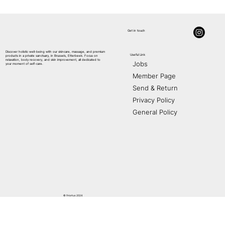
Get in touch
Discover holistic well-being with our skincare, massage, and premium
Useful Link
products in a private sanctuary, in Brussels, Etterbeek. Focus on
AE
S
THETIC
relaxation, body recovery, and skin improvement, all dedicated to
Jobs
your moment of self-care.
Member Page
Send & Return
Privacy Policy
General Policy
© l'Hortus 2024