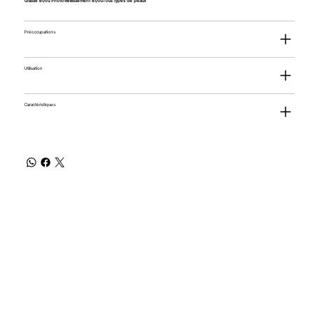
Grasse et/ou Photovieillissement et/ouTous types de peaux
Préoccupations
Utilisation
Caractéristiques