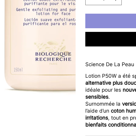
Science De La Peau
Lotion P50W a été 
alternative plus dou
idéale pour les
nouve
sensibles
.
Surnommée la
versi
l’aide d’un
coton humi
irritations
, tout en p
bienfaits conditionn