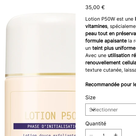
Prix
35,00 €
Lotion P50W est une
vitamines
, spécialem
peau tout en préserva
formule apaisante
la 
un
teint plus uniforme
Avec une
utilisation r
renouvellement cellula
texture cutanée, laiss
Recommandée pour les 
Size
Quantité