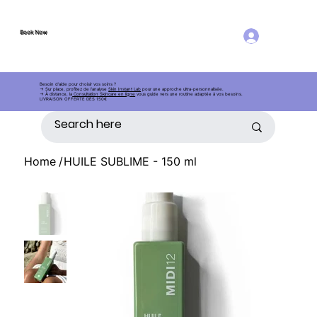
Book Now
Log in
Book Now
AE
S
THETIC
Besoin d’aide pour choisir vos soins ?
→ Sur place, profitez de l’analyse
Skin Instant Lab
pour une approche ultra-personnalisée.
→ À distance, la
Consultation Skincare en ligne
vous guide vers une routine adaptée à vos besoins.
LIVRAISON OFFERTE DÈS 150€
Home
/
HUILE SUBLIME - 150 ml