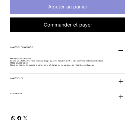
Ajouter au panier
Commander et payer
INGRÉDIENTS NATURELS
MACERAT DE CAROTTE
Donne un effet bonne mine immédiat à la peau, ravive l’éclat du teint et lutte contre le vieillissement cutané.
HUILE D'ARGOUSIER
Riche en vitamine C, favorise la bonne mine et stimule les mécanismes de réparation de la peau.
INGRÉDIENTS
UTILISATION