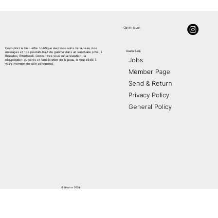
Get in touch
Découvrez le bien-être holistique avec nos soins de la peau, nos
Useful Link
massages et nos produits haut de gamme dans un sanctuaire privé, à
AE
S
THETIC
Bruxelles, Etterbeek. Concentrez-vous sur la relaxation, la
Jobs
récupération du corps et l'amélioration de la peau, le tout dédié à
votre moment de soin personnel.
Member Page
Send & Return
Privacy Policy
General Policy
© l'Hortus 2024