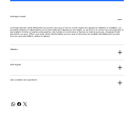
Avantages beauté
La formule avancée réduit efficacement les poches des yeux et donne à votre regard une apparence rafraîchie et revitalisée. Les
propriétés lissantes et rajeunissantes de la crème atténuent l'apparence des ridules, ce qui donne un contour des yeux plus lisse et
plus éclatant. Enrichie en plantes antioxydantes, elle hydrate en profondeur et favorise un éclat de jeunesse, rehaussant l'éclat
général de vos yeux. Offrez-vous cette crème transformatrice pour les yeux et découvrez les résultats scientifiquement prouvés
pour des yeux plus brillants, radieux et rajeunis.
Utilisation
Actif végétal
Liste complète des ingrédients