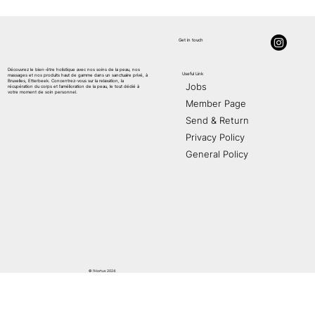
Get in touch
Découvrez le bien-être holistique avec nos soins de la peau, nos
Useful Link
massages et nos produits haut de gamme dans un sanctuaire privé, à
AE
S
THETIC
Bruxelles, Etterbeek. Concentrez-vous sur la relaxation, la
Jobs
récupération du corps et l'amélioration de la peau, le tout dédié à
votre moment de soin personnel.
Member Page
Send & Return
Privacy Policy
General Policy
© l'Hortus 2024