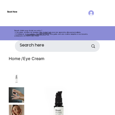
Book Now
Log in
Book Now
AE
S
THETIC
Besoin d’aide pour choisir vos soins ?
→ Sur place, profitez de l’analyse
Skin Instant Lab
pour une approche ultra-personnalisée.
→ À distance, la
Consultation Skincare en ligne
vous guide vers une routine adaptée à vos besoins.
LIVRAISON OFFERTE DÈS 150€
Home
/
Eye Cream