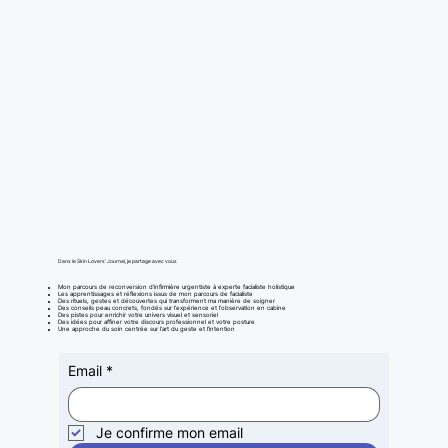
Dans le Skin Lovers’ Journal, je partage avec vous
Mon parcours de reconversion d'infirmière urgentiste à experte facialiste holistique
Les apprentissages et réflexions issus de mon parcours de facialiste
Des rituels, gestes et découvertes qui transforment ma manière de soigner
Des conseils peau concrets, fondés sur l’expérience et l’observation en cabine
Des pistes pour enrichir votre univers visuel et sensoriel
Des idées pour affiner votre discours professionnel et votre posture
Une approche du soin centrée sur l’art du geste et l’intention
Email
*
Je confirme mon email